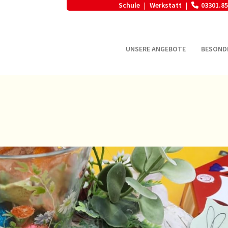
Schule
Werkstatt
03301.85
|
|
UNSERE ANGEBOTE
BESOND