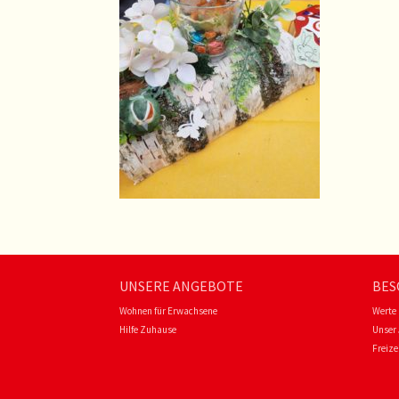
UNSERE ANGEBOTE
BES
Wohnen für Erwachsene
Werte
Hilfe Zuhause
Unser 
Freize