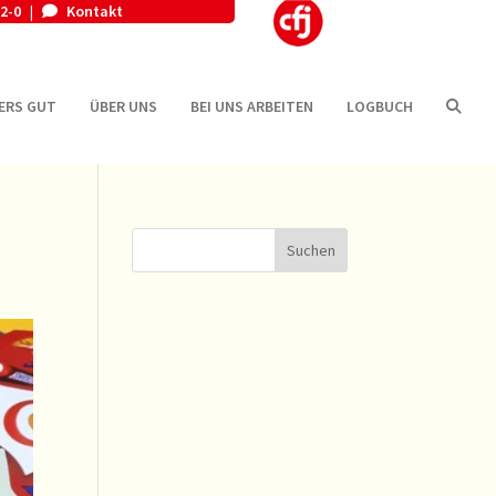
2-0
Kontakt
|
ERS GUT
ÜBER UNS
BEI UNS ARBEITEN
LOGBUCH