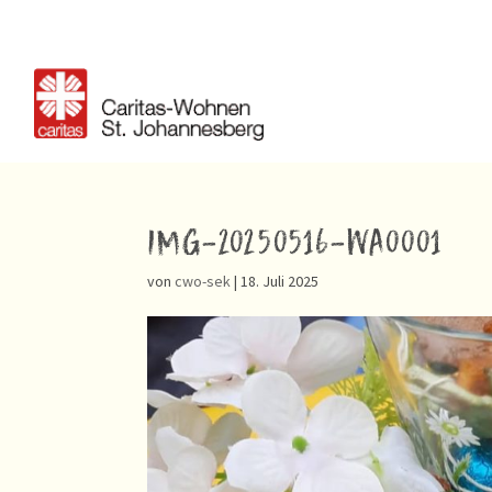
IMG-20250516-WA0001
von
cwo-sek
|
18. Juli 2025