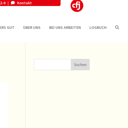
2-0
Kontakt
|
ERS GUT
ÜBER UNS
BEI UNS ARBEITEN
LOGBUCH